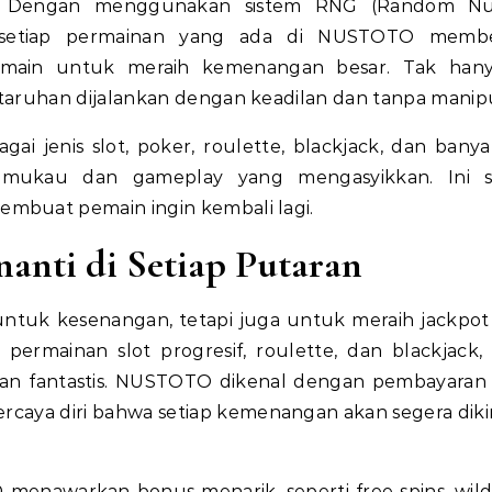
nya. Dengan menggunakan sistem RNG (Random N
, setiap permainan yang ada di NUSTOTO membe
ain untuk meraih kemenangan besar. Tak hanya
ruhan dijalankan dengan keadilan dan tanpa manipu
jenis slot, poker, roulette, blackjack, dan banyak
emukau dan gameplay yang mengasyikkan. Ini 
buat pemain ingin kembali lagi.
nanti di Setiap Putaran
ntuk kesenangan, tetapi juga untuk meraih jackpot
ermainan slot progresif, roulette, dan blackjack, 
n fantastis. NUSTOTO dikenal dengan pembayaran
caya diri bahwa setiap kemenangan akan segera diki
menawarkan bonus menarik, seperti free spins, wild