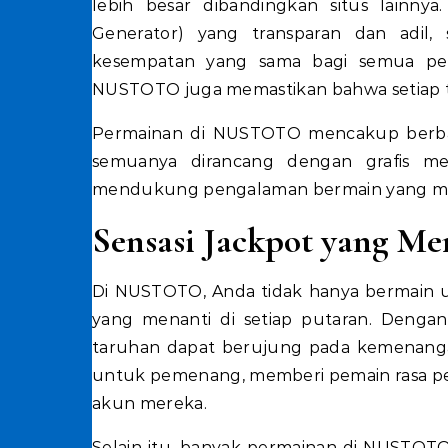
lebih besar dibandingkan situs lain
Generator) yang transparan dan adil
kesempatan yang sama bagi semua pem
NUSTOTO juga memastikan bahwa setiap ta
Permainan di NUSTOTO mencakup berbagai 
semuanya dirancang dengan grafis m
mendukung pengalaman bermain yang mem
Sensasi Jackpot yang Me
Di NUSTOTO, Anda tidak hanya bermain u
yang menanti di setiap putaran. Dengan p
taruhan dapat berujung pada kemenanga
untuk pemenang, memberi pemain rasa per
akun mereka.
Selain itu, banyak permainan di NUSTOTO 