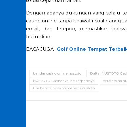
solusi cepat dan ramah.
Dengan adanya dukungan yang selalu ter
casino online tanpa khawatir soal ganggu
email, dan telepon, memastikan ba
butuhkan.
BACA JUGA :
Golf Online Tempat Terbai
bandar casino online nustoto
Daftar NUSTOTO Casi
NUSTOTO Casino Online Terpercaya
situs casino n
tips bermain casino online di nustoto