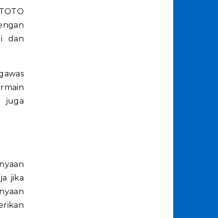
STOTO
engan
i dan
ngawas
ermain
 juga
anyaan
a jika
anyaan
erikan