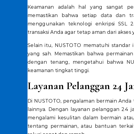
Keamanan adalah hal yang sangat pen
memastikan bahwa setiap data dan tr
menggunakan teknologi enkripsi SSL 2
transaksi Anda agar tetap aman dari akses 
Selain itu, NUSTOTO mematuhi standar i
yang sah. Memastikan bahwa permainan d
dengan tenang, mengetahui bahwa NUS
keamanan tingkat tinggi.
Layanan Pelanggan 24 J
Di NUSTOTO, pengalaman bermain Anda ti
lainnya. Dengan layanan pelanggan 24 j
mengalami kesulitan dalam bermain atau
tentang permainan, atau bantuan terka