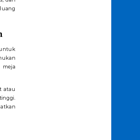
eluang
n
 untuk
emukan
n meja
t atau
inggi.
atkan