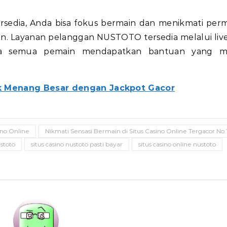
sedia, Anda bisa fokus bermain dan menikmati per
an. Layanan pelanggan NUSTOTO tersedia melalui live
hwa semua pemain mendapatkan bantuan yang m
k Menang Besar dengan Jackpot Gacor
no Online
Nikmati Sensasi Bermain di Situs Casino Online Tergacor No.
ustoto
situs casino nustoto pasti bayar
situs casino online nustoto