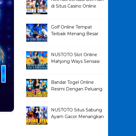
di Situs Casino Online
Tergacor No.1
Golf Online Tempat
Terbaik Menang Besar
dengan Jackpot Gacor
NUSTOTO Slot Online
Mahjong Ways Sensasi
Naga dan Kemenangan
Besar
Bandar Togel Online
Resmi Dengan Peluang
Menang Paling Besar
NUSTOTO Situs Sabung
Ayam Gacor Menangkan
Jackpot Besarnya