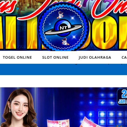
TOGEL ONLINE
SLOT ONLINE
JUDI OLAHRAGA
CA
Situs Judi Online Resmi Indonesia dengan Transaksi Super Cepat