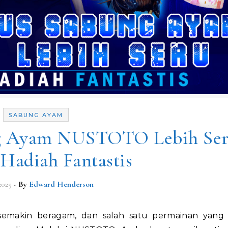
SABUNG AYAM
ng Ayam NUSTOTO Lebih Se
Hadiah Fantastis
2025
- By
Edward Henderson