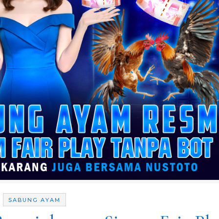
SABUNG AYAM