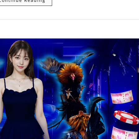
Continue Reading