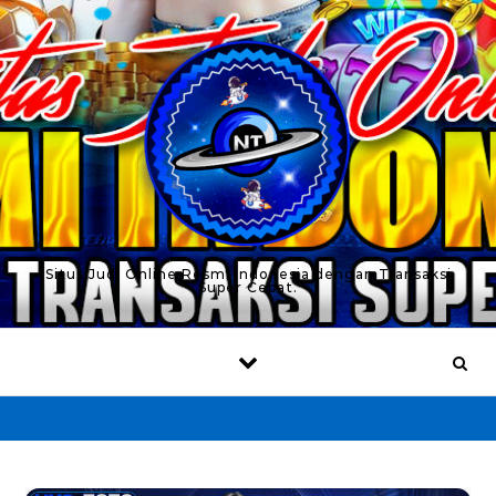
Skip to content
Situs Judi Online Resmi Indonesia dengan Transaksi
Super Cepat.