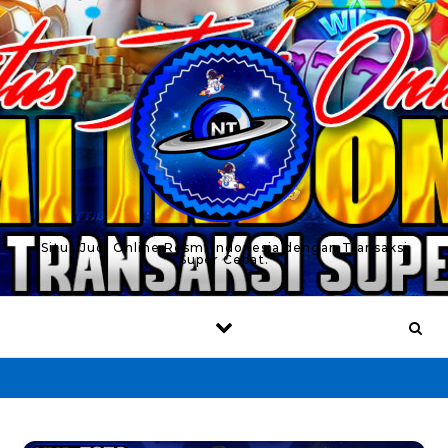
Skip to content
Situs Judi Online Resmi Indonesia dengan Transaksi
Super Cepat.