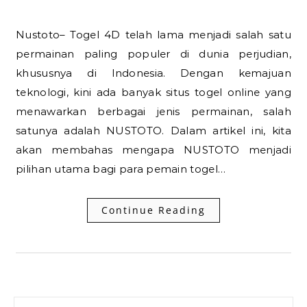
Nustoto– Togel 4D telah lama menjadi salah satu
permainan paling populer di dunia perjudian,
khususnya di Indonesia. Dengan kemajuan
teknologi, kini ada banyak situs togel online yang
menawarkan berbagai jenis permainan, salah
satunya adalah NUSTOTO. Dalam artikel ini, kita
akan membahas mengapa NUSTOTO menjadi
pilihan utama bagi para pemain togel…
Continue Reading
Search for: