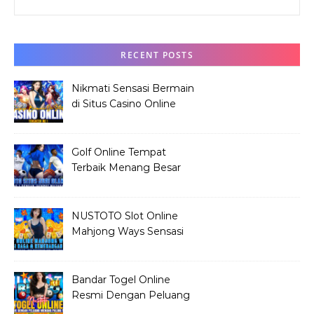
RECENT POSTS
Nikmati Sensasi Bermain
di Situs Casino Online
Tergacor No.1
Golf Online Tempat
Terbaik Menang Besar
dengan Jackpot Gacor
NUSTOTO Slot Online
Mahjong Ways Sensasi
Naga dan Kemenangan
Besar
Bandar Togel Online
Resmi Dengan Peluang
Menang Paling Besar