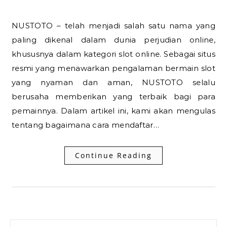
NUSTOTO – telah menjadi salah satu nama yang
paling dikenal dalam dunia perjudian online,
khususnya dalam kategori slot online. Sebagai situs
resmi yang menawarkan pengalaman bermain slot
yang nyaman dan aman, NUSTOTO selalu
berusaha memberikan yang terbaik bagi para
pemainnya. Dalam artikel ini, kami akan mengulas
tentang bagaimana cara mendaftar…
Continue Reading
Search for: