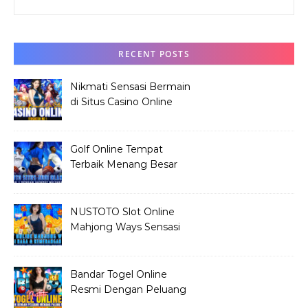
RECENT POSTS
Nikmati Sensasi Bermain
di Situs Casino Online
Tergacor No.1
Golf Online Tempat
Terbaik Menang Besar
dengan Jackpot Gacor
NUSTOTO Slot Online
Mahjong Ways Sensasi
Naga dan Kemenangan
Besar
Bandar Togel Online
Resmi Dengan Peluang
Menang Paling Besar