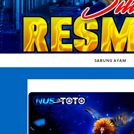
Skip to content
SABUNG AYAM