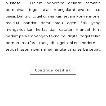
Nustoto – Dalam beberapa dekade terakhir,
permainan togel telah mengalami evolusi luar
biasa. Dahulu, togel dimainkan secara konvensional
melalui bandar darat atau agen fisik yang
mengandalkan kertas dan catatan manual. Kini,
berkat perkembangan teknologi digital, togel telah
bermetamorfosis menjadi togel online modern —
sebuah sistem permainan angka yang serba cepat,
…
Continue Reading
Search for: