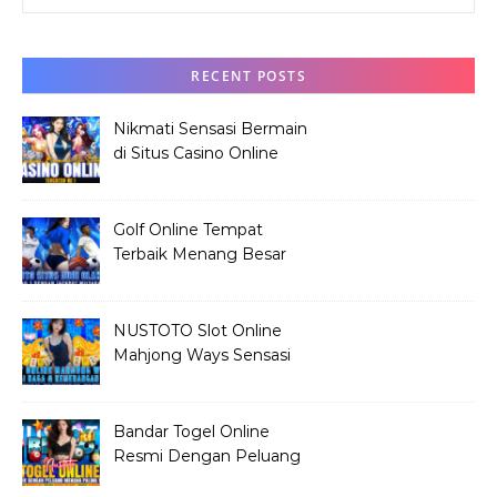
RECENT POSTS
Nikmati Sensasi Bermain
di Situs Casino Online
Tergacor No.1
Golf Online Tempat
Terbaik Menang Besar
dengan Jackpot Gacor
NUSTOTO Slot Online
Mahjong Ways Sensasi
Naga dan Kemenangan
Besar
Bandar Togel Online
Resmi Dengan Peluang
Menang Paling Besar