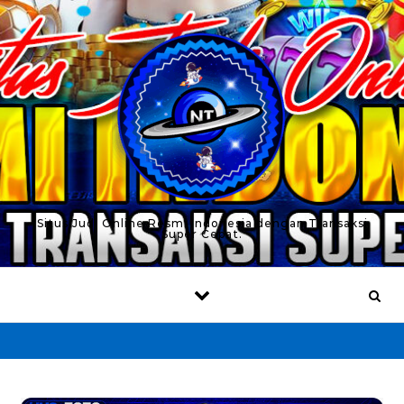
Skip to content
Situs Judi Online Resmi Indonesia dengan Transaksi
Super Cepat.