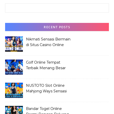
Search for:
RECENT POSTS
Nikmati Sensasi Bermain
di Situs Casino Online
Tergacor No.1
Golf Online Tempat
Terbaik Menang Besar
dengan Jackpot Gacor
NUSTOTO Slot Online
Mahjong Ways Sensasi
Naga dan Kemenangan
Besar
Bandar Togel Online