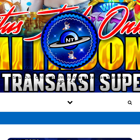
Skip to content
Situs Judi Online Resmi Indonesia dengan Transaksi
Super Cepat.