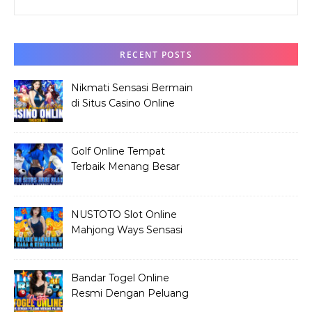
RECENT POSTS
Nikmati Sensasi Bermain
di Situs Casino Online
Tergacor No.1
Golf Online Tempat
Terbaik Menang Besar
dengan Jackpot Gacor
NUSTOTO Slot Online
Mahjong Ways Sensasi
Naga dan Kemenangan
Besar
Bandar Togel Online
Resmi Dengan Peluang
Menang Paling Besar