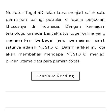
Nustoto– Togel 4D telah lama menjadi salah satu
permainan paling populer di dunia perjudian,
khususnya di Indonesia. Dengan kemajuan
teknologi, kini ada banyak situs togel online yang
menawarkan berbagai jenis permainan, salah
satunya adalah NUSTOTO. Dalam artikel ini, kita
akan membahas mengapa NUSTOTO menjadi
pilihan utama bagi para pemain togel…
Continue Reading
Search for: