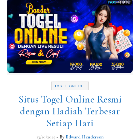
TOGEL ONLINE
Situs Togel Online Resmi
dengan Hadiah Terbesar
Setiap Hari
13/10/2025
- By
Edward Henderson