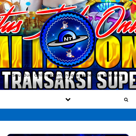
Skip to content
Situs Judi Online Resmi Indonesia dengan Transaksi
Super Cepat.