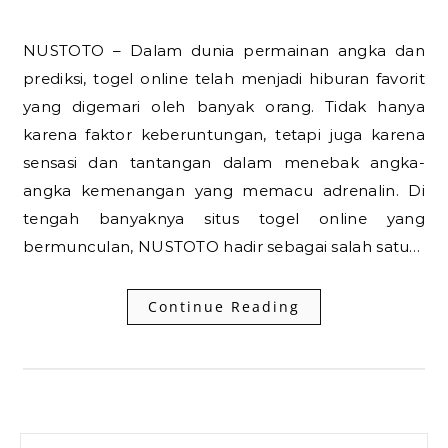
NUSTOTO – Dalam dunia permainan angka dan
prediksi, togel online telah menjadi hiburan favorit
yang digemari oleh banyak orang. Tidak hanya
karena faktor keberuntungan, tetapi juga karena
sensasi dan tantangan dalam menebak angka-
angka kemenangan yang memacu adrenalin. Di
tengah banyaknya situs togel online yang
bermunculan, NUSTOTO hadir sebagai salah satu…
Continue Reading
Search for: