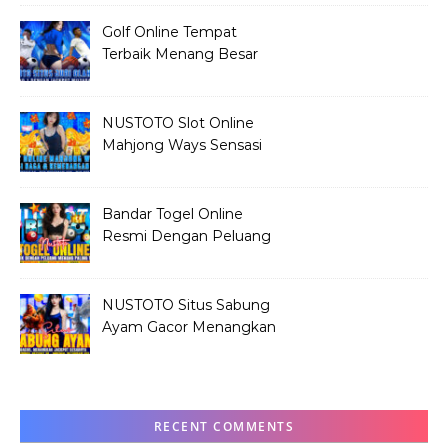
Golf Online Tempat
Terbaik Menang Besar
dengan Jackpot Gacor
NUSTOTO Slot Online
Mahjong Ways Sensasi
Naga dan Kemenangan
Besar
Bandar Togel Online
Resmi Dengan Peluang
Menang Paling Besar
NUSTOTO Situs Sabung
Ayam Gacor Menangkan
Jackpot Besarnya
RECENT COMMENTS