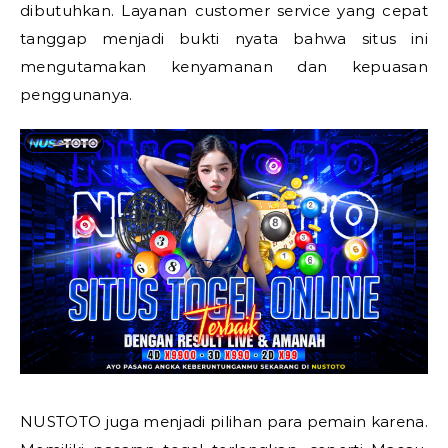
dibutuhkan. Layanan customer service yang cepat
tanggap menjadi bukti nyata bahwa situs ini
mengutamakan kenyamanan dan kepuasan
penggunanya.
NUSTOTO juga menjadi pilihan para pemain karena.