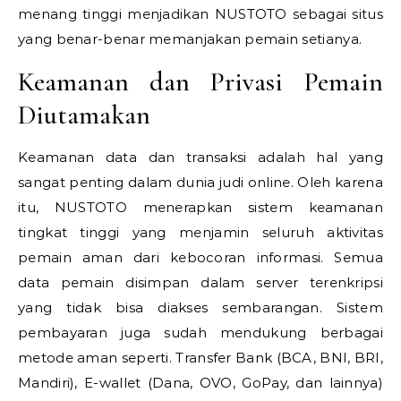
menang tinggi menjadikan NUSTOTO sebagai situs
yang benar-benar memanjakan pemain setianya.
Keamanan dan Privasi Pemain
Diutamakan
Keamanan data dan transaksi adalah hal yang
sangat penting dalam dunia judi online. Oleh karena
itu, NUSTOTO menerapkan sistem keamanan
tingkat tinggi yang menjamin seluruh aktivitas
pemain aman dari kebocoran informasi. Semua
data pemain disimpan dalam server terenkripsi
yang tidak bisa diakses sembarangan. Sistem
pembayaran juga sudah mendukung berbagai
metode aman seperti. Transfer Bank (BCA, BNI, BRI,
Mandiri), E-wallet (Dana, OVO, GoPay, dan lainnya)