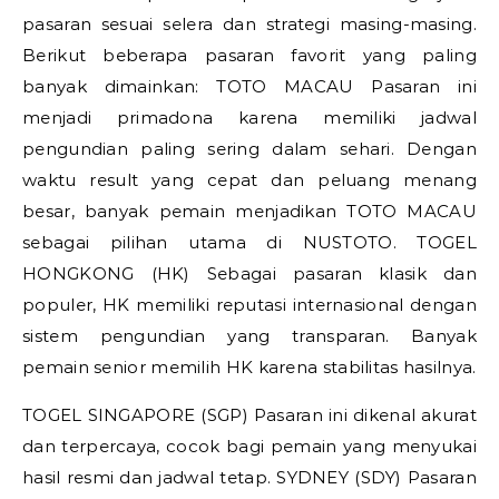
pasaran sesuai selera dan strategi masing-masing.
Berikut beberapa pasaran favorit yang paling
banyak dimainkan: TOTO MACAU Pasaran ini
menjadi primadona karena memiliki jadwal
pengundian paling sering dalam sehari. Dengan
waktu result yang cepat dan peluang menang
besar, banyak pemain menjadikan TOTO MACAU
sebagai pilihan utama di NUSTOTO. TOGEL
HONGKONG (HK) Sebagai pasaran klasik dan
populer, HK memiliki reputasi internasional dengan
sistem pengundian yang transparan. Banyak
pemain senior memilih HK karena stabilitas hasilnya.
TOGEL SINGAPORE (SGP) Pasaran ini dikenal akurat
dan terpercaya, cocok bagi pemain yang menyukai
hasil resmi dan jadwal tetap. SYDNEY (SDY) Pasaran