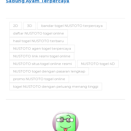
Sabung Ayam Terpercaya
2D
3D
bandar togel NUSTOTO terpercaya
daftar NUSTOTO togel online
hasil togel NUSTOTO terbaru
NUSTOTO agen togel terpercaya
NUSTOTO link resmi togel online
NUSTOTO situs togel online resmi
NUSTOTO togel 4D
NUSTOTO togel dengan pasaran lengkap
promo NUSTOTO togel online
togel NUSTOTO dengan peluang menang tinggi