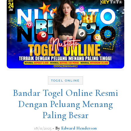
TOGEL ONLINE
Bandar Togel Online Resmi
Dengan Peluang Menang
Paling Besar
18/11/2025
- By
Edward Henderson